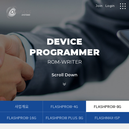
logo
Join
Login
메
뉴
DEVICE
PROGRAMMER
ROM-WRITER
Scroll Down
사업개요
FLASHPROIII-4G
FLASHPROIII-8G
FLASHPROIII-16G
FLASHPROIII PLUS 8G
FLASHMAX-ISP