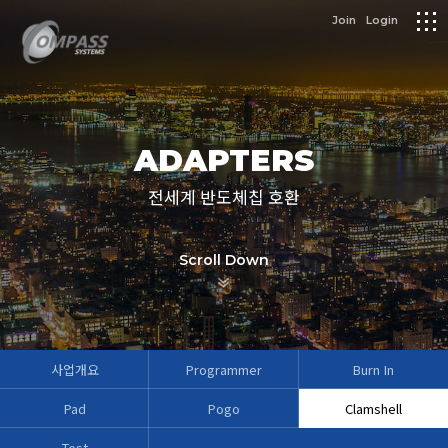
logo
Join
Login
메
뉴
ADAPTERS
전세계 반도체칩 호환
Scroll Down
사업개요
Programmer
Burn In
Pad
Pogo
Clamshell
Test